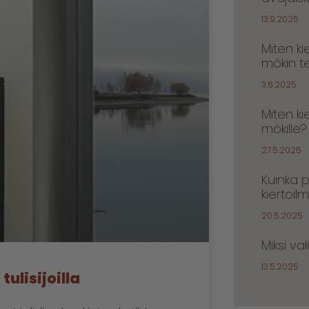
13.9.2025
Miten k
mökin t
3.6.2025
Miten k
mökille?
27.5.2025
Kuinka 
kiertoil
20.5.2025
Miksi va
13.5.2025
ulisijoilla