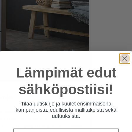
Lämpimät edut
sähköpostiisi!
uoja
Tilaa uutiskirje ja kuulet ensimmäisenä
kampanjoista, edullisista mallitakoista sekä
 ole pelkästään lämmönlähde, vaan
uutuuksista.
a on erittäin energiatehokas. Se
 ja tuottaa paljon lämpöä suhteessa
Email