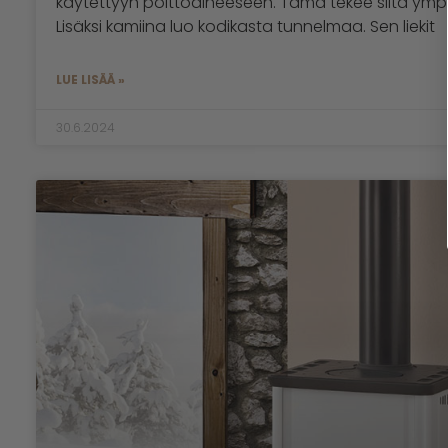
käytettyyn polttoaineeseen. Tämä tekee siitä ymp
Lisäksi kamiina luo kodikasta tunnelmaa. Sen liekit
LUE LISÄÄ »
30.6.2024