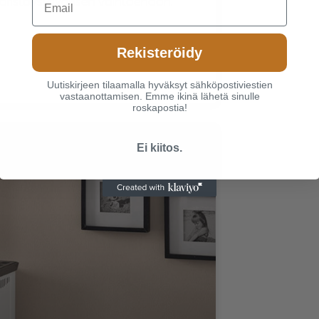
äristöystävällisen vaihtoehdon.
Rekisteröidy
Uutiskirjeen tilaamalla hyväksyt sähköpostiviestien
vastaanottamisen. Emme ikinä lähetä sinulle
roskapostia!
Ei kiitos.
AJANKOHTAISTA