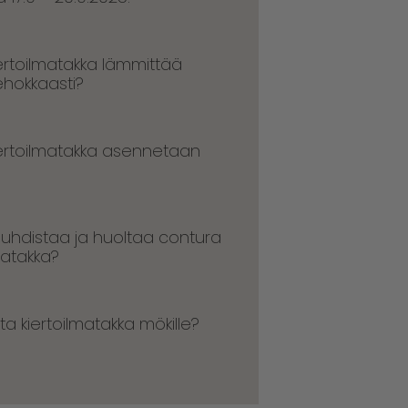
iertoilmatakka lämmittää
ehokkaasti?
iertoilmatakka asennetaan
puhdistaa ja huoltaa contura
matakka?
lita kiertoilmatakka mökille?