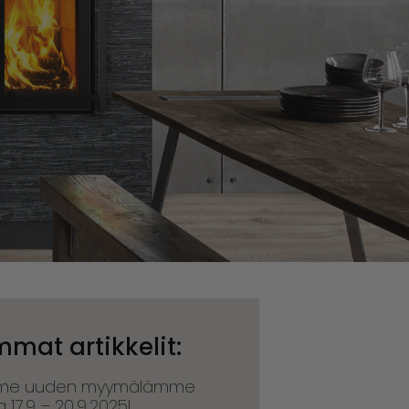
mat artikkelit:
me uuden myymälämme
a 17.9 – 20.9.2025!