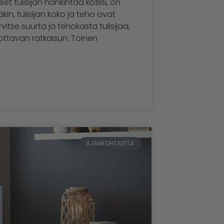
t tulisijan hankintaa kotiisi, on
in, tulisijan koko ja teho ovat
rvitse suurta ja tehokasta tulisijaa,
ttavan ratkaisun. Toinen
AJANKOHTAISTA