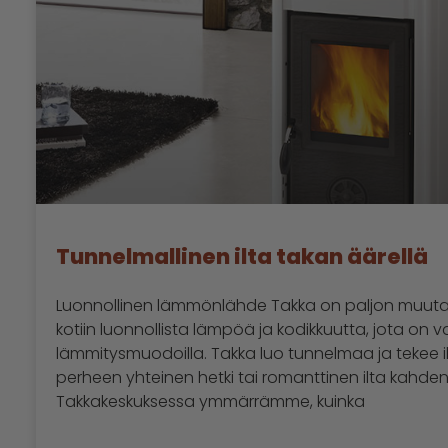
Tunnelmallinen ilta takan äärellä
Luonnollinen lämmönlähde Takka on paljon muutak
kotiin luonnollista lämpöä ja kodikkuutta, jota on 
lämmitysmuodoilla. Takka luo tunnelmaa ja tekee ill
perheen yhteinen hetki tai romanttinen ilta kahde
Takkakeskuksessa ymmärrämme, kuinka