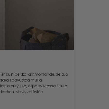
in kuin pelkkä lämmönlähde. Se tuo
vaikea saavuttaa muilla
asta erityisen, olipa kyseessä sitten
n kesken. Me Jyväskylän