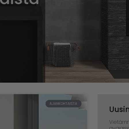
AJANKOHTAISTA
Uusim
Vietäm
avajaisi