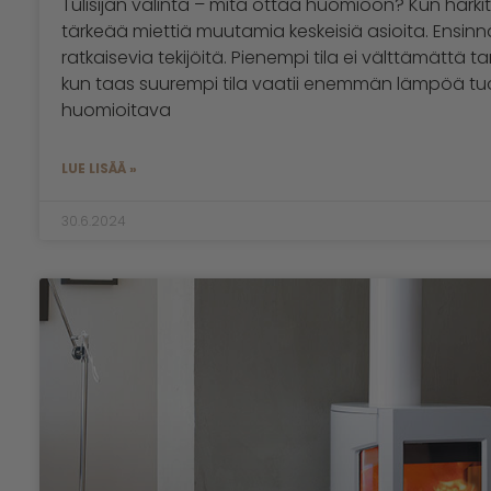
Tulisijan valinta – mitä ottaa huomioon? Kun harkitse
tärkeää miettiä muutamia keskeisiä asioita. Ensinnäk
ratkaisevia tekijöitä. Pienempi tila ei välttämättä ta
kun taas suurempi tila vaatii enemmän lämpöä tuo
huomioitava
LUE LISÄÄ »
30.6.2024