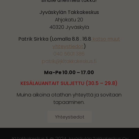
sinulle unelmiesi takka!
Jyväskylän Takkakeskus
Ahjokatu 20
40320 Jyväskylä
Patrik Sirkka (Lomalla 8.8 . 16.8
katso muut
yhteystiedot
)
040 5601 386
patrik@jkltakkakeskus.fi
Ma-Pe 10.00 – 17.00
KESÄLAUANTAIT SULJETTU (30.5 – 29.8)
Muina aikoina otathan yhteyttä ja sovitaan
tapaaminen.
Yhteystiedot
JKLtakkakeskus.fi @ 2024 Jyväskylän Takkakeskus Oy