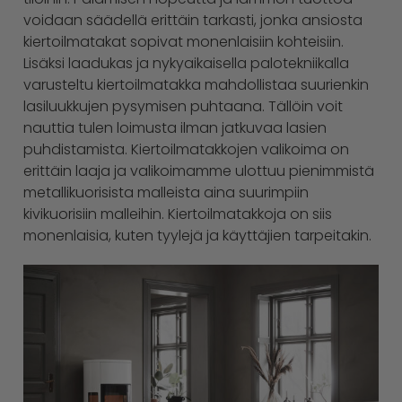
voidaan säädellä erittäin tarkasti, jonka ansiosta
kiertoilmatakat sopivat monenlaisiin kohteisiin.
Lisäksi laadukas ja nykyaikaisella palotekniikalla
varusteltu kiertoilmatakka mahdollistaa suurienkin
lasiluukkujen pysymisen puhtaana. Tällöin voit
nauttia tulen loimusta ilman jatkuvaa lasien
puhdistamista. Kiertoilmatakkojen valikoima on
erittäin laaja ja valikoimamme ulottuu pienimmistä
metallikuorisista malleista aina suurimpiin
kivikuorisiin malleihin. Kiertoilmatakkoja on siis
monenlaisia, kuten tyylejä ja käyttäjien tarpeitakin.