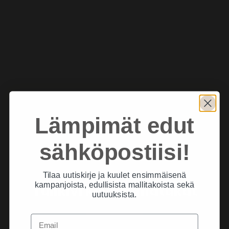
Lämpimät edut
sähköpostiisi!
Tilaa uutiskirje ja kuulet ensimmäisenä
kampanjoista, edullisista mallitakoista sekä
Tulikivi kiertoilmatakat
uutuuksista.
Lue lisää
Email