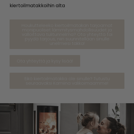
kiertoilmatakkoihin alta
Houkutteleeko kiertoilmatakan tarjoamat
monipuoliset lämmitysmahdollisuudet ja
valloittava tulitunnelma? Ota yhteyttä tai
pyydä tarjous, niin suunnitellaan sinulle
unelmiesi takka!
Ota yhteyttä ja kysy lisää!
Eikö kiertoilmatakka ole sinulle? Tutustu
seuraavaksi Kamiina valikoimaamme!