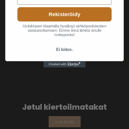
Rekisteröidy
Uutiskirjeen tilaamalla hyväksyt sähköpostiviestien
vastaanottamisen. Emme ikinä lähetä sinulle
roskapostia!
Ei kiitos.
Jøtul kiertoilmatakat
Lue lisää