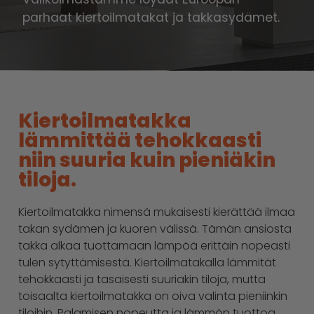
parhaat kiertoilmatakat ja takkasydämet.
Kiertoilmatakka
lämmittää tehokkaasti
niin suuria kuin pieniäkin
tiloja.
Kiertoilmatakka nimensä mukaisesti kierättää ilmaa
takan sydämen ja kuoren välissä. Tämän ansiosta
takka alkaa tuottamaan lämpöä erittäin nopeasti
tulen sytyttämisestä. Kiertoilmatakalla lämmität
tehokkaasti ja tasaisesti suuriakin tiloja, mutta
toisaalta kiertoilmatakka on oiva valinta pieniinkin
tiloihin. Palamisen nopeutta ja lämmön tuottoa