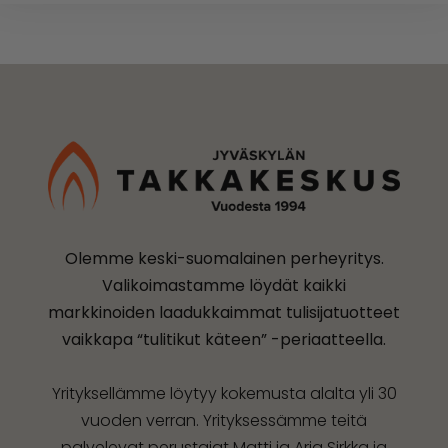
Olemme keski-suomalainen perheyritys.
Valikoimastamme löydät kaikki
markkinoiden laadukkaimmat tulisijatuotteet
vaikkapa “tulitikut käteen” -periaatteella.
Yrityksellämme löytyy kokemusta alalta yli 30
vuoden verran. Yrityksessämme teitä
palvelevat perustajat Matti ja Arja Sirkka ja