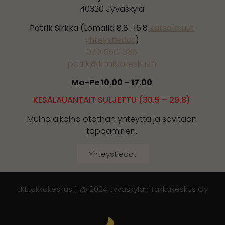
40320 Jyväskylä
Patrik Sirkka (Lomalla 8.8 . 16.8
katso muut
yhteystiedot
)
040 5601 386
patrik@jkltakkakeskus.fi
Ma-Pe 10.00 – 17.00
KESÄLAUANTAIT SULJETTU (30.5 – 29.8)
Muina aikoina otathan yhteyttä ja sovitaan
tapaaminen.
Yhteystiedot
JKLtakkakeskus.fi @ 2024 Jyväskylän Takkakeskus Oy