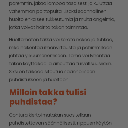
paremmin, jakaa lämpöä tasaisesti ja kuluttaa
vähemmän polttopuita. Lisäksi säännöllinen
huolto ehkäisee tukkeutumia ja muita ongelmia,
jotka voivat häiritä takan toimintaa.
Huoltamaton takka voi kerätä nokea ja tuhkaa,
mikä heikentää ilmanvirtausta ja pahimmillaan
johtaa ylikuumenemiseen. Tämä voi lyhentää
takan käyttöikää ja aiheuttaa turvallisuusriskin.
Siksi on tärkeää sitoutua säännölliseen
puhdistukseen ja huoltoon.
Milloin takka tulisi
puhdistaa?
Contura kiertoilmatakan suositellaan
puhdistettavan säännöllisesti, riippuen käytön