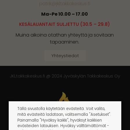
patrik@jkltakkakeskus.fi
Ma-Pe 10.00 – 17.00
KESÄLAUANTAIT SULJETTU (30.5 – 29.8)
Muina aikoina otathan yhteyttä ja sovitaan
tapaaminen.
Yhteystiedot
JKLtakkakeskus.fi @ 2024 Jyväskylän Takkakeskus Oy
Tällä sivustolla käytetään evästeitä. Voit valita,
mitä evästeitä ladataan, valitsemalla "Asetukset".
Painamalla "Hyväksy kaikki", hyväksyt kaikkien
evästeiden latauksen. Hyväksy välttämättömät -