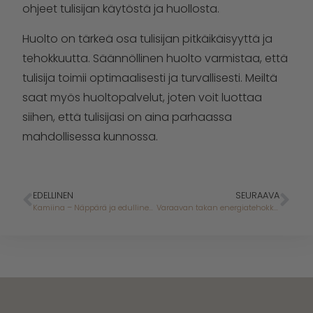
ohjeet tulisijan käytöstä ja huollosta.
Huolto on tärkeä osa tulisijan pitkäikäisyyttä ja
tehokkuutta. Säännöllinen huolto varmistaa, että
tulisija toimii optimaalisesti ja turvallisesti. Meiltä
saat myös huoltopalvelut, joten voit luottaa
siihen, että tulisijasi on aina parhaassa
mahdollisessa kunnossa.
EDELLINEN
SEURAAVA
Kamiina – Näppärä ja edullinen valinta
Varaavan takan energiatehokkuus