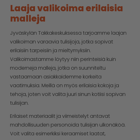
Laaja valikoima erilaisia
malleja
Jyväskylän Takkakeskuksessa tarjoamme laajan
valikoiman varaavia tulisijoja, jotka sopivat
erilaisiin tarpeisiin ja mieltymyksiin.
Valikoimastamme löytyy niin perinteisiä kuin
moderneja malleja, jotka on suunniteltu
vastaamaan asiakkaidemme korkeita
vaatimuksia. Meillä on myös erilaisia kokoja ja
tehoja, joten voit valita juuri sinun kotiisi sopivan
tulisijan.
Erilaiset materiaalit ja viimeistelyt antavat
mahdollisuuden personoida tulisijan ulkonäköä.
Voit valita esimerkiksi keraamiset laatat,