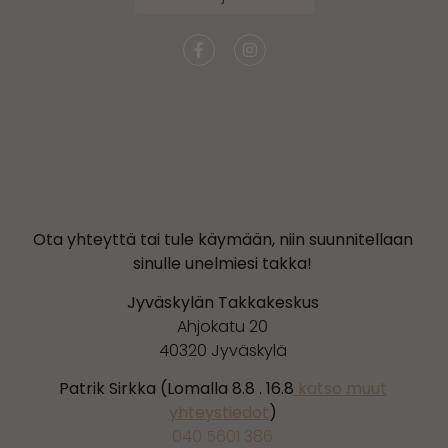
Ota yhteyttä tai tule käymään, niin suunnitellaan
sinulle unelmiesi takka!
Jyväskylän Takkakeskus
Ahjokatu 20
40320 Jyväskylä
Patrik Sirkka (Lomalla 8.8 . 16.8
katso muut
yhteystiedot
)
040 5601 386