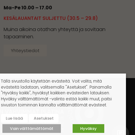
Ma-Pe 10.00 – 17.00
KESÄLAUANTAIT SULJETTU (30.5 – 29.8)
Muina aikoina otathan yhteyttä ja sovitaan
tapaaminen.
Yhteystiedot
Tällä sivustolla käytetään evästeitä. Voit valita, mitä
evästeitä ladataan, valitsemalla "Asetukset". Painamalla
"Hyväksy kaikki", hyväksyt kaikkien evästeiden latauksen.
Hyväksy välttämättömät -valinta estää kaikki muut, paitsi
sivuston toiminnan kannalta välttämättömät evästeet.
Lue lisää
Asetukset
Vain välttämättömät
Hyväksy