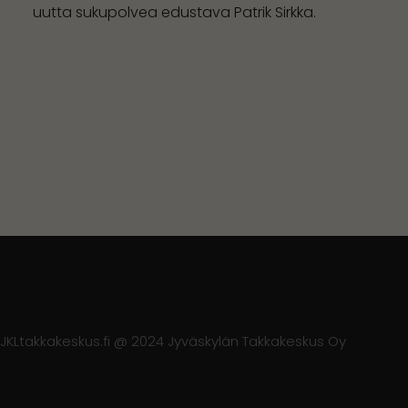
uutta sukupolvea edustava Patrik Sirkka.
JKLtakkakeskus.fi @ 2024 Jyväskylän Takkakeskus Oy