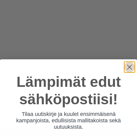
Lämpimät edut
sähköpostiisi!
←
1
2
Tilaa uutiskirje ja kuulet ensimmäisenä
kampanjoista, edullisista mallitakoista sekä
uutuuksista.