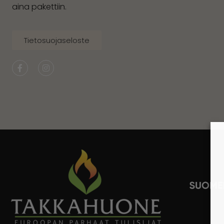
aina pakettiin.
Tietosuojaseloste