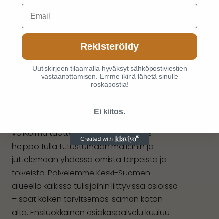
Email
Rekisteröidy
Uutiskirjeen tilaamalla hyväksyt sähköpostiviestien
vastaanottamisen. Emme ikinä lähetä sinulle
roskapostia!
Kivijalkakauppamme sijaitsee Jyväskylän
Ei kiitos.
Seppälässä, jossa meillä on esillä laaja
valikoima tuotteitamme. Meille on siis
helppo tulla tutustumaan malleihin ja
juttelemaan yhdessä omista tarpeista ja
toiveista. Palvelemme Keski-Suomen
alueella kaikissa tulisijoihin liittyvissä asioissa
– saat kaiken tarvitsemasi saman katon
alta. Ensiluokkainen asiakaspalvelu kuuluu