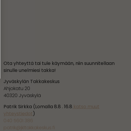
Ota yhteyttä tai tule käymään, niin suunnitellaan
sinulle unelmiesi takka!
Jyväskylän Takkakeskus
Ahjokatu 20
40320 Jyväskylä
Patrik Sirkka (Lomalla 8.8 . 16.8
katso muut
yhteystiedot
)
040 5601 386
patrik@jkltakkakeskus.fi