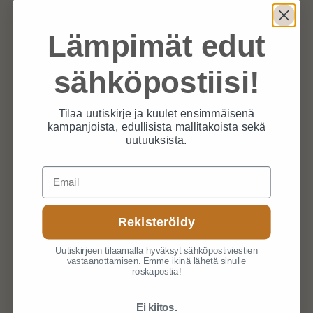
Valikoimastamme löydät kaikki
markkinoiden laadukkaimmat tulisijatuotteet
Lämpimät edut
vaikkapa “tulitikut käteen” -periaatteella.
sähköpostiisi!
Yrityksellämme löytyy kokemusta alalta yli 30
vuoden verran. Yrityksessämme teitä
Tilaa uutiskirje ja kuulet ensimmäisenä
palvelevat perustajat Matti ja Arja Sirkka ja
kampanjoista, edullisista mallitakoista sekä
uutuuksista.
uutta sukupolvea edustava Patrik Sirkka.
Email
Rekisteröidy
Uutiskirjeen tilaamalla hyväksyt sähköpostiviestien
vastaanottamisen. Emme ikinä lähetä sinulle
roskapostia!
Kivijalkakauppamme sijaitsee Jyväskylän
Ei kiitos.