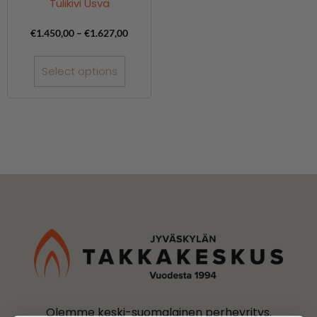
Tulikivi Usva
€
1.450,00
–
€
1.627,00
Select options
Olemme keski-suomalainen perheyritys.