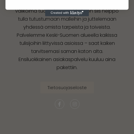
Seppälässä, jossa meillä on esillä laaja
valikoima tuotteitamme. Meille on siis helppo
tulla tutustumaan malleihin ja juttelemaan
yhdessä omista tarpeista ja toiveista.
Palvelemme Keski-Suomen alueella kaikissa
tulisijoihin liittyvissä asioissa – saat kaiken
tarvitsemasi saman katon alta.
Ensiluokkainen asiakaspalvelu kuuluu aina
pakettiin.
Tietosuojaseloste