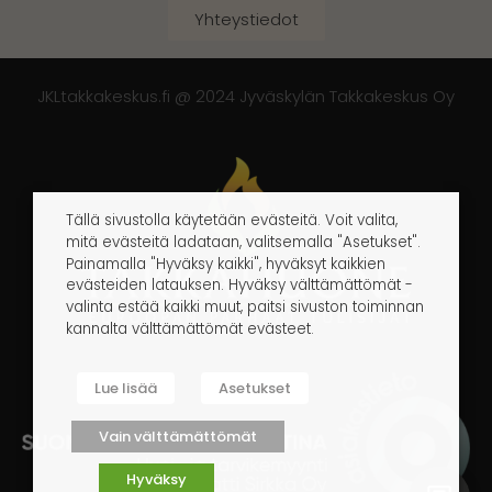
Yhteystiedot
JKLtakkakeskus.fi @ 2024 Jyväskylän Takkakeskus Oy
Tällä sivustolla käytetään evästeitä. Voit valita,
mitä evästeitä ladataan, valitsemalla "Asetukset".
Painamalla "Hyväksy kaikki", hyväksyt kaikkien
evästeiden latauksen. Hyväksy välttämättömät -
valinta estää kaikki muut, paitsi sivuston toiminnan
kannalta välttämättömät evästeet.
Lue lisää
Asetukset
Vain välttämättömät
Hyväksy