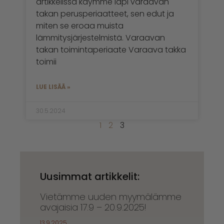
artikkelissa käymme läpi varaavan
takan perusperiaatteet, sen edut ja
miten se eroaa muista
lämmitysjärjestelmistä. Varaavan
takan toimintaperiaate Varaava takka
toimii
LUE LISÄÄ »
30.5.2024
1
2
3
Uusimmat artikkelit:
Vietämme uuden myymälämme
avajaisia 17.9 – 20.9.2025!
13.9.2025