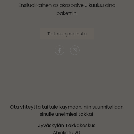
Ensiluokkainen asiakaspalvelu kuuluu aina
pakettiin.
Tietosuojaseloste
Ota yhteyttä tai tule käymään, niin suunnitellaan
sinulle unelmiesi takka!
Jyväskylän Takkakeskus
Ahjokatu 20