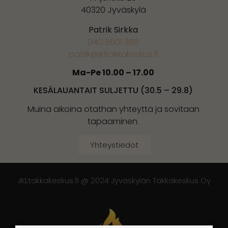
40320 Jyväskylä
Patrik Sirkka
040 5601 386
patrik@jkltakkakeskus.fi
Ma-Pe 10.00 – 17.00
KESÄLAUANTAIT SULJETTU (30.5 – 29.8)
Muina aikoina otathan yhteyttä ja sovitaan
tapaaminen.
Yhteystiedot
JKLtakkakeskus.fi @ 2024 Jyväskylän Takkakeskus Oy