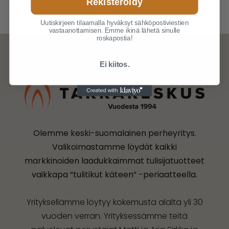
Rekisteröidy
Uutiskirjeen tilaamalla hyväksyt sähköpostiviestien
vastaanottamisen. Emme ikinä lähetä sinulle
roskapostia!
Ei kiitos.
Olemme keski-suomalainen perheyritys.
Valikoimastamme löydät kaikki
markkinoiden laadukkaimmat tulisijatuotteet
vaikkapa “tulitikut käteen” -periaatteella.
Yrityksellämme löytyy kokemusta alalta yli 30
vuoden verran. Yrityksessämme teitä