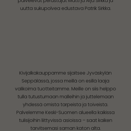
palvelevat perustajat Matti ja Arja Sirkka ja
uutta sukupolvea edustava Patrik Sirkka.
Kivijalkakauppamme sijaitsee Jyväskylän
Seppälässä, jossa meillä on esillä laaja
valikoima tuotteitamme. Meille on siis helppo
tulla tutustumaan malleihin ja juttelemaan
yhdessä omista tarpeista ja toiveista.
Palvelemme Keski-Suomen alueella kaikissa
tulisijoihin liittyvissä asioissa – saat kaiken
tarvitsemasi saman katon alta.