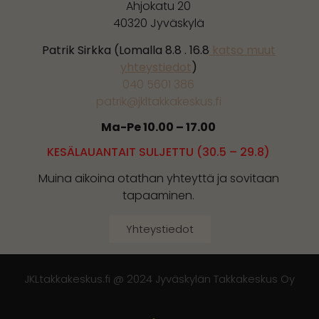
Ahjokatu 20
40320 Jyväskylä
Patrik Sirkka (Lomalla 8.8 . 16.8
katso muut
yhteystiedot
)
040 5601 386
patrik@jkltakkakeskus.fi
Ma-Pe 10.00 – 17.00
KESÄLAUANTAIT SULJETTU (30.5 – 29.8)
Muina aikoina otathan yhteyttä ja sovitaan
tapaaminen.
Yhteystiedot
JKLtakkakeskus.fi @ 2024 Jyväskylän Takkakeskus Oy