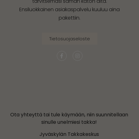
tarvitsemasi saman katon alta.
Ensiluokkainen asiakaspalvelu kuuluu aina
pakettiin.
Tietosuojaseloste
Ota yhteyttä tai tule käymään, niin suunnitellaan
sinulle unelmiesi takka!
Jyväskylän Takkakeskus