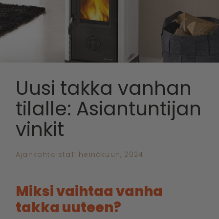
Uusi takka vanhan
tilalle: Asiantuntijan
vinkit
Ajankohtaista
11 heinäkuun, 2024
Miksi vaihtaa vanha
takka uuteen?