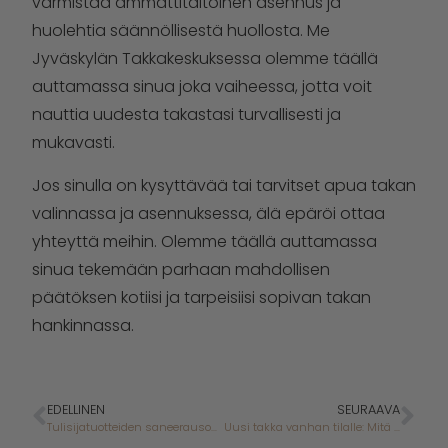
varmistaa ammattitaitoinen asennus ja
huolehtia säännöllisestä huollosta. Me
Jyväskylän Takkakeskuksessa olemme täällä
auttamassa sinua joka vaiheessa, jotta voit
nauttia uudesta takastasi turvallisesti ja
mukavasti.
Jos sinulla on kysyttävää tai tarvitset apua takan
valinnassa ja asennuksessa, älä epäröi ottaa
yhteyttä meihin. Olemme täällä auttamassa
sinua tekemään parhaan mahdollisen
päätöksen kotiisi ja tarpeisiisi sopivan takan
hankinnassa.
EDELLINEN
SEURAAVA
Tulisijatuotteiden saneerausosaajat
Uusi takka vanhan tilalle: Mitä huomioida?