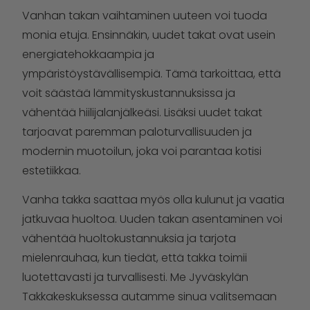
Vanhan takan vaihtaminen uuteen voi tuoda
monia etuja. Ensinnäkin, uudet takat ovat usein
energiatehokkaampia ja
ympäristöystävällisempiä. Tämä tarkoittaa, että
voit säästää lämmityskustannuksissa ja
vähentää hiilijalanjälkeäsi. Lisäksi uudet takat
tarjoavat paremman paloturvallisuuden ja
modernin muotoilun, joka voi parantaa kotisi
estetiikkaa.
Vanha takka saattaa myös olla kulunut ja vaatia
jatkuvaa huoltoa. Uuden takan asentaminen voi
vähentää huoltokustannuksia ja tarjota
mielenrauhaa, kun tiedät, että takka toimii
luotettavasti ja turvallisesti. Me Jyväskylän
Takkakeskuksessa autamme sinua valitsemaan