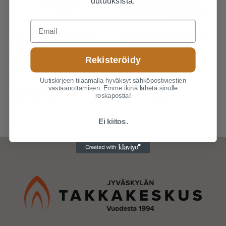
uutuuksista.
Email
Tulikivi Raita S 1800
Tulikivi Jaani 1500mm
Satin White
V4 Musta Marmori
MALLITAKKA
MALLITAKKA
Rekisteröidy
€
10.330,00
€
7.550,00
€
6.820,00
€
4.780,00
Uutiskirjeen tilaamalla hyväksyt sähköpostiviestien
vastaanottamisen. Emme ikinä lähetä sinulle
Lisää ostoskoriin
Lisää ostoskoriin
roskapostia!
Ei kiitos.