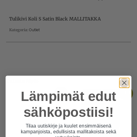
Tulikivi Koli S Satin Black MALLITAKKA
Outlet
Kategoria:
Tutustu Myös
Lämpimät edut
Ale!
Ale!
sähköpostiisi!
Tilaa uutiskirje ja kuulet ensimmäisenä
kampanjoista, edullisista mallitakoista sekä