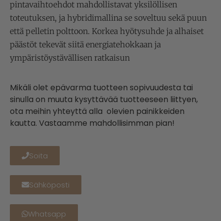
pintavaihtoehdot mahdollistavat yksilöllisen
toteutuksen, ja hybridimallina se soveltuu sekä puun
että pelletin polttoon. Korkea hyötysuhde ja alhaiset
päästöt tekevät siitä energiatehokkaan ja
ympäristöystävällisen ratkaisun
Mikäli olet epävarma tuotteen sopivuudesta tai
sinulla on muuta kysyttävää tuotteeseen liittyen,
ota meihin yhteyttä alla olevien painikkeiden
kautta. Vastaamme mahdollisimman pian!
Soita
Sähköposti
Whatsapp