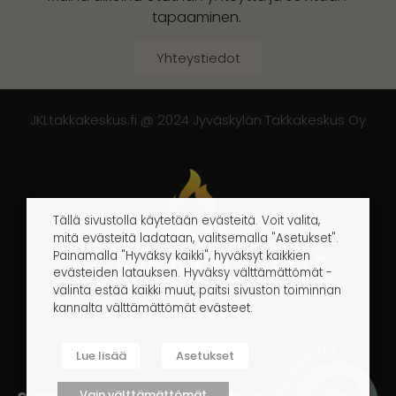
tapaaminen.
Yhteystiedot
JKLtakkakeskus.fi @ 2024 Jyväskylän Takkakeskus Oy
Tällä sivustolla käytetään evästeitä. Voit valita,
mitä evästeitä ladataan, valitsemalla "Asetukset".
Painamalla "Hyväksy kaikki", hyväksyt kaikkien
evästeiden latauksen. Hyväksy välttämättömät -
valinta estää kaikki muut, paitsi sivuston toiminnan
kannalta välttämättömät evästeet.
Lue lisää
Asetukset
Vain välttämättömät