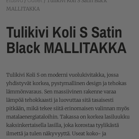
Etusivu
Outlet
/
/ Tulikivi Koli S Satin Black
MALLITAKKA
Tulikivi Koli S Satin
Black MALLITAKKA
Tulikivi Koli S on moderni vuolukivitakka, jossa
yhdistyvät korkea, pystymallinen design ja tehokas
lämmönvaraus. Sen massiivinen rakenne varaa
lämpöä tehokkaasti ja luovuttaa sitä tasaisesti
pitkään, mikä tekee siitä erinomaisen valinnan myös
matalaenergiataloihin. Takassa on korkea lasiluukku
kaksinkertaisella lasilla, joka korostaa tyylikästä
ilmettä ja tulen näkyvyyttä. Useat koko- ja