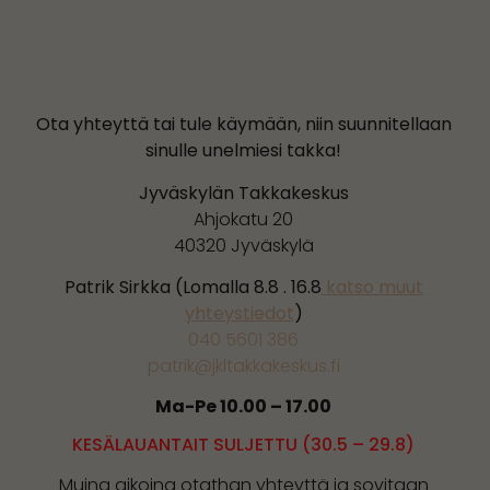
Ota yhteyttä tai tule käymään, niin suunnitellaan
sinulle unelmiesi takka!
Jyväskylän Takkakeskus
Ahjokatu 20
40320 Jyväskylä
Patrik Sirkka (Lomalla 8.8 . 16.8
katso muut
yhteystiedot
)
040 5601 386
patrik@jkltakkakeskus.fi
Ma-Pe 10.00 – 17.00
KESÄLAUANTAIT SULJETTU (30.5 – 29.8)
Muina aikoina otathan yhteyttä ja sovitaan