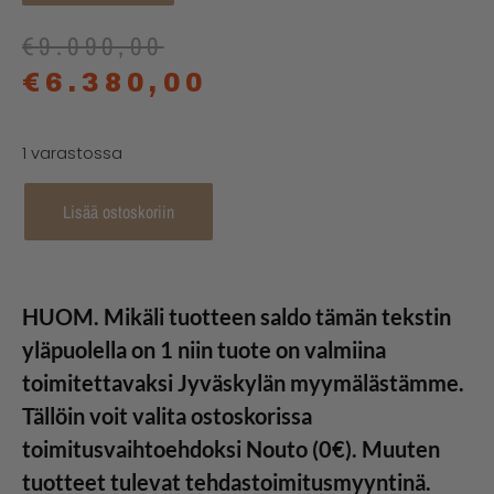
€
9.090,00
€
6.380,00
1 varastossa
Lisää ostoskoriin
HUOM. Mikäli tuotteen saldo tämän tekstin
yläpuolella on 1 niin tuote on valmiina
toimitettavaksi Jyväskylän myymälästämme.
Tällöin voit valita ostoskorissa
toimitusvaihtoehdoksi Nouto (0€). Muuten
tuotteet tulevat tehdastoimitusmyyntinä.