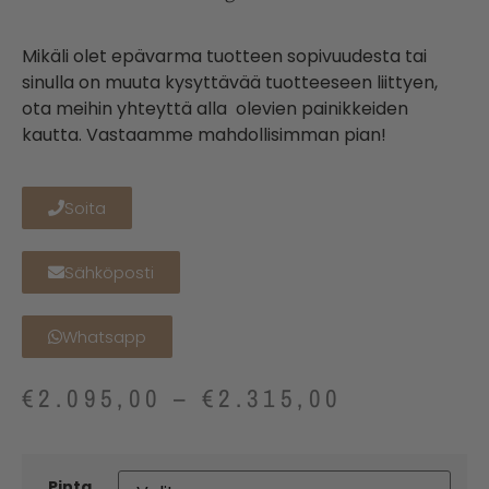
Mikäli olet epävarma tuotteen sopivuudesta tai
sinulla on muuta kysyttävää tuotteeseen liittyen,
ota meihin yhteyttä alla olevien painikkeiden
kautta. Vastaamme mahdollisimman pian!
Soita
Sähköposti
Whatsapp
€
2.095,00
–
€
2.315,00
Pinta