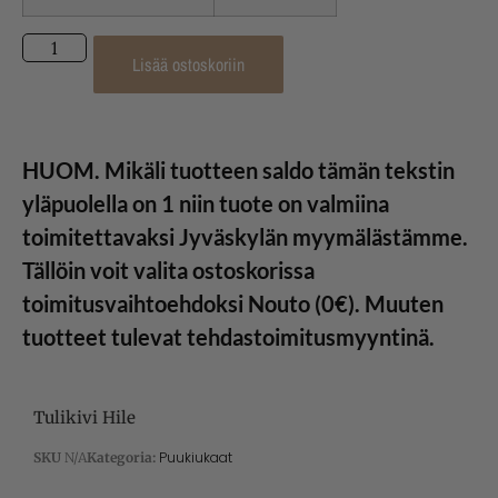
Lisää ostoskoriin
HUOM. Mikäli tuotteen saldo tämän tekstin
yläpuolella on 1 niin tuote on valmiina
toimitettavaksi Jyväskylän myymälästämme.
Tällöin voit valita ostoskorissa
toimitusvaihtoehdoksi Nouto (0€). Muuten
tuotteet tulevat tehdastoimitusmyyntinä.
Tulikivi Hile
Puukiukaat
SKU
N/A
Kategoria: