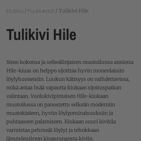
Etusivu
Puukiukaat
/
/ Tulikivi Hile
Tulikivi Hile
Siron kokonsa ja selkeälinjaisen muotoilunsa ansiosta
Hile-kiuas on helppo sijoittaa hyvin monenlaisiin
löylyhuoneisiin. Luukun kätisyys on vaihdettavissa,
mikä antaa lisää vapautta kiukaan sijoituspaikan
valintaan. Vuolukivipintaisen Hile-kiukaan
muotoilussa on panostettu selkeän moderniin
muotokieleen, hyviin löylyominaisuuksiin ja
puhtaaseen palamiseen. Kiukaan suuri kivitila
varmistaa pehmeät löylyt ja tehokkaan
lämmönsiirron kiuasrungosta kiviin.