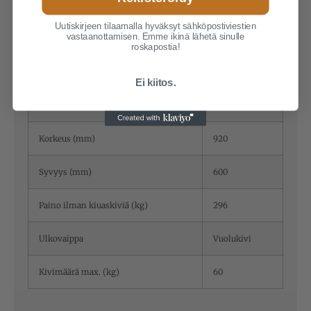
Uutiskirjeen tilaamalla hyväksyt sähköpostiviestien
vastaanottamisen. Emme ikinä lähetä sinulle
Otsikko 1
roskapostia!
Teho (kW)
20,0
Ei kiitos.
Leveys (mm)
500
Korkeus (mm)
920
Syvyys (mm)
600
Paino ilman kiuaskiviä (kg)
296
Ulkovaippa
Vuolukivi
Kivimäärä max. (kg)
60