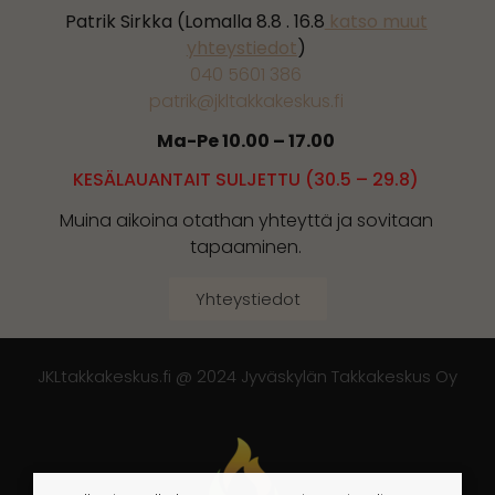
Patrik Sirkka (Lomalla 8.8 . 16.8
katso muut
yhteystiedot
)
040 5601 386
patrik@jkltakkakeskus.fi
Ma-Pe 10.00 – 17.00
KESÄLAUANTAIT SULJETTU (30.5 – 29.8)
Muina aikoina otathan yhteyttä ja sovitaan
tapaaminen.
Yhteystiedot
JKLtakkakeskus.fi @ 2024 Jyväskylän Takkakeskus Oy