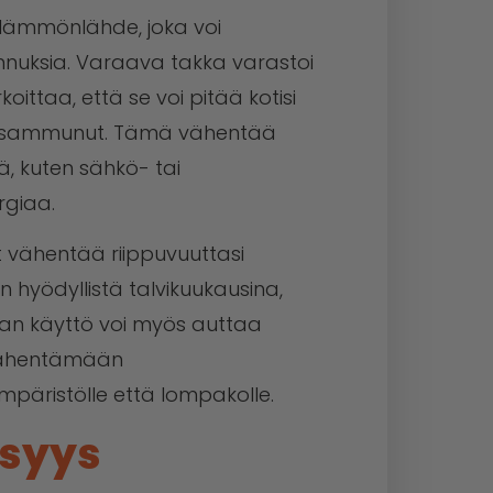
 lämmönlähde, joka voi
nnuksia. Varaava takka varastoi
oittaa, että se voi pitää kotisi
on sammunut. Tämä vähentää
ä, kuten sähkö- tai
rgiaa.
it vähentää riippuvuuttasi
n hyödyllistä talvikuukausina,
kan käyttö voi myös auttaa
vähentämään
mpäristölle että lompakolle.
isyys