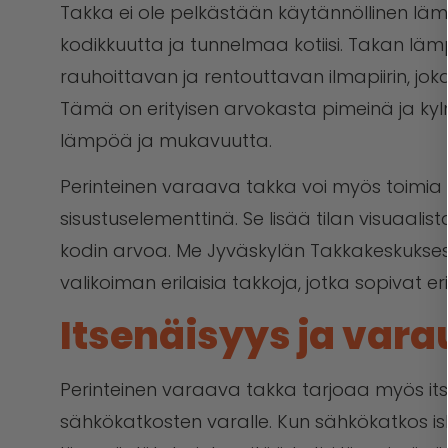
Takka ei ole pelkästään käytännöllinen l
kodikkuutta ja tunnelmaa kotiisi. Takan lämp
rauhoittavan ja rentouttavan ilmapiirin, jok
Tämä on erityisen arvokasta pimeinä ja kylm
lämpöä ja mukavuutta.
Perinteinen varaava takka voi myös toimia 
sisustuselementtinä. Se lisää tilan visuaalis
kodin arvoa. Me Jyväskylän Takkakeskukse
valikoiman erilaisia takkoja, jotka sopivat eri 
Itsenäisyys ja var
Perinteinen varaava takka tarjoaa myös it
sähkökatkosten varalle. Kun sähkökatkos isk