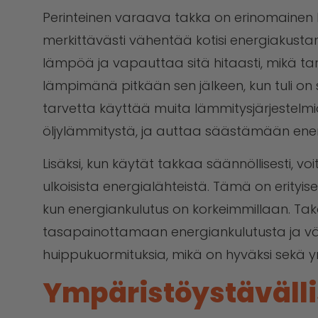
Perinteinen varaava takka on erinomainen
merkittävästi vähentää kotisi energiakusta
lämpöä ja vapauttaa sitä hitaasti, mikä tark
lämpimänä pitkään sen jälkeen, kun tuli 
tarvetta käyttää muita lämmitysjärjestelmi
öljylämmitystä, ja auttaa säästämään ene
Lisäksi, kun käytät takkaa säännöllisesti, vo
ulkoisista energialähteistä. Tämä on erityise
kun energiankulutus on korkeimmillaan. Ta
tasapainottamaan energiankulutusta ja 
huippukuormituksia, mikä on hyväksi sekä y
Ympäristöystäväll