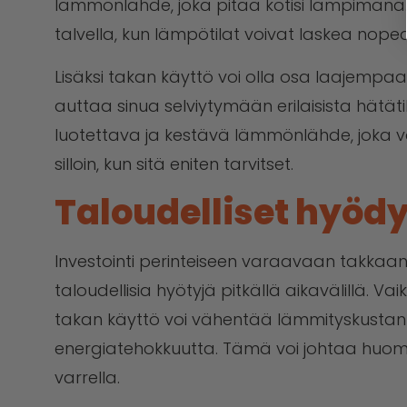
lämmönlähde, joka pitää kotisi lämpimänä.
talvella, kun lämpötilat voivat laskea nopea
Lisäksi takan käyttö voi olla osa laajempa
auttaa sinua selviytymään erilaisista hätät
luotettava ja kestävä lämmönlähde, joka v
silloin, kun sitä eniten tarvitset.
Taloudelliset hyödy
Investointi perinteiseen varaavaan takkaan
taloudellisia hyötyjä pitkällä aikavälillä. Vaik
takan käyttö voi vähentää lämmityskustan
energiatehokkuutta. Tämä voi johtaa huoma
varrella.