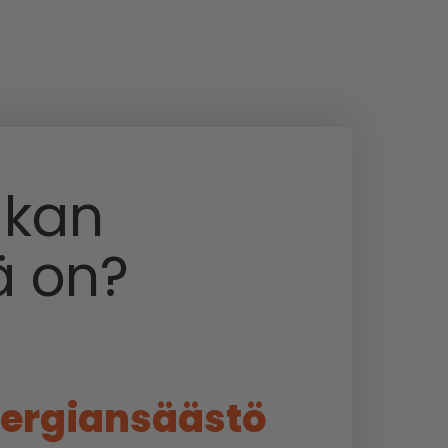
akan
ä on?
ergiansäästö