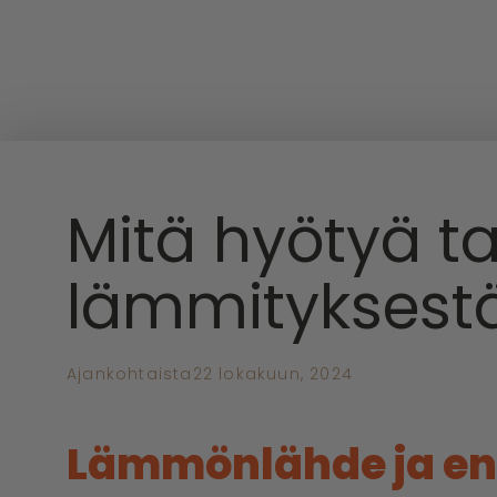
Mitä hyötyä t
lämmityksest
Ajankohtaista
22 lokakuun, 2024
Lämmönlähde ja en