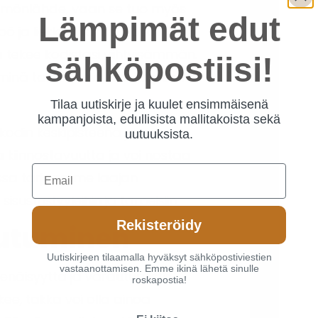
ämmönlähde, vaan se tuo myös
Lämpimät edut
ö ja liekkien tanssi luovat
a tekee kodistasi viihtyisämmän.
sähköpostiisi!
inä talvi-iltoina, kun kaipaat
Tilaa uutiskirje ja kuulet ensimmäisenä
kampanjoista, edullisista mallitakoista sekä
kodin keskipisteenä ja
uutuuksista.
ta kiinnostavuutta ja voi nostaa
Email
ssa tarjoamme laajan
sisustustyyleihin ja tarpeisiin.
Rekisteröidy
autuminen
Uutiskirjeen tilaamalla hyväksyt sähköpostiviestien
vastaanottamisen. Emme ikinä lähetä sinulle
senäisyyttä ja varautumista
roskapostia!
ee, takka voi olla ainoa