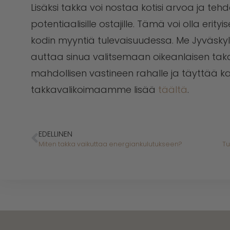
Lisäksi takka voi nostaa kotisi arvoa ja te
potentiaalisille ostajille. Tämä voi olla erityi
kodin myyntiä tulevaisuudessa. Me Jyväsk
auttaa sinua valitsemaan oikeanlaisen tak
mahdollisen vastineen rahalle ja täyttää kai
takkavalikoimaamme lisää
täältä
.
EDELLINEN
Miten takka vaikuttaa energiankulutukseen?
Tu