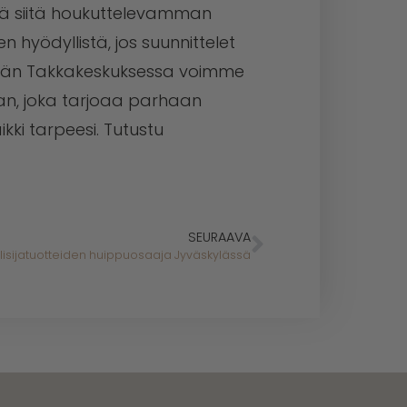
hdä siitä houkuttelevamman
sen hyödyllistä, jos suunnittelet
ylän Takkakeskuksessa voimme
an, joka tarjoaa parhaan
kki tarpeesi. Tutustu
SEURAAVA
lisijatuotteiden huippuosaaja Jyväskylässä