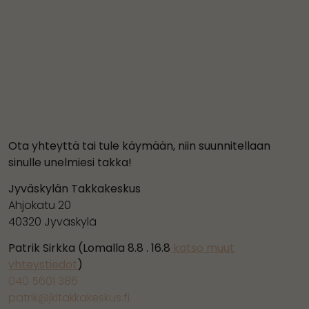
Ota yhteyttä tai tule käymään, niin suunnitellaan
sinulle unelmiesi takka!
Jyväskylän Takkakeskus
Ahjokatu 20
40320 Jyväskylä
Patrik Sirkka (Lomalla 8.8 . 16.8
katso muut
yhteystiedot
)
040 5601 386
patrik@jkltakkakeskus.fi