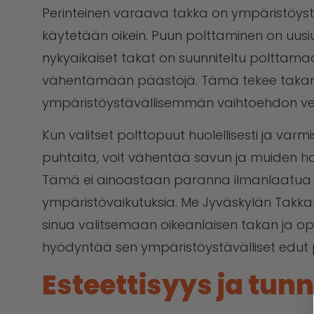
Perinteinen varaava takka on ympäristöystä
käytetään oikein. Puun polttaminen on uusi
nykyaikaiset takat on suunniteltu polttama
vähentämään päästöjä. Tämä tekee takan
ympäristöystävällisemmän vaihtoehdon verratt
Kun valitset polttopuut huolellisesti ja varmi
puhtaita, voit vähentää savun ja muiden h
Tämä ei ainoastaan paranna ilmanlaatua
ympäristövaikutuksia. Me Jyväskylän Tak
sinua valitsemaan oikeanlaisen takan ja op
hyödyntää sen ympäristöystävälliset edut p
Esteettisyys ja tun