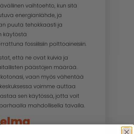
vällinen vaihtoehto, kun sitä
utuva energianlähde, ja
an puuta tehokkaasti ja
 käytöstä
una fossiilisiin polttoaineisiin.
stat, että ne ovat kuivia ja
aitallisten päästöjen määrää.
 kotonasi, vaan myös vähentää
kakeskuksessa voimme auttaa
astaa sen käytössä, jotta voit
arhaalla mahdollisella tavalla.
nelma