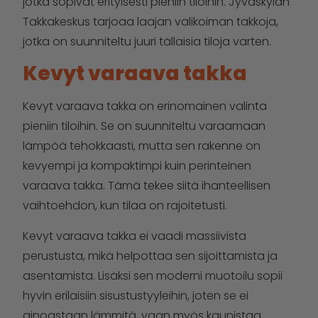
jotka sopivat erityisesti pieniin tiloihin. Jyväskylän
Takkakeskus tarjoaa laajan valikoiman takkoja,
jotka on suunniteltu juuri tällaisia tiloja varten.
Kevyt varaava takka
Kevyt varaava takka on erinomainen valinta
pieniin tiloihin. Se on suunniteltu varaamaan
lämpöä tehokkaasti, mutta sen rakenne on
kevyempi ja kompaktimpi kuin perinteinen
varaava takka. Tämä tekee siitä ihanteellisen
vaihtoehdon, kun tilaa on rajoitetusti.
Kevyt varaava takka ei vaadi massiivista
perustusta, mikä helpottaa sen sijoittamista ja
asentamista. Lisäksi sen moderni muotoilu sopii
hyvin erilaisiin sisustustyyleihin, joten se ei
ainoastaan lämmitä, vaan myös kaunistaa