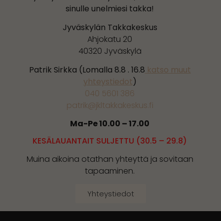
sinulle unelmiesi takka!
Jyväskylän Takkakeskus
Ahjokatu 20
40320 Jyväskylä
Patrik Sirkka (Lomalla 8.8 . 16.8
katso muut
yhteystiedot
)
040 5601 386
patrik@jkltakkakeskus.fi
Ma-Pe 10.00 – 17.00
KESÄLAUANTAIT SULJETTU (30.5 – 29.8)
Muina aikoina otathan yhteyttä ja sovitaan
tapaaminen.
Yhteystiedot