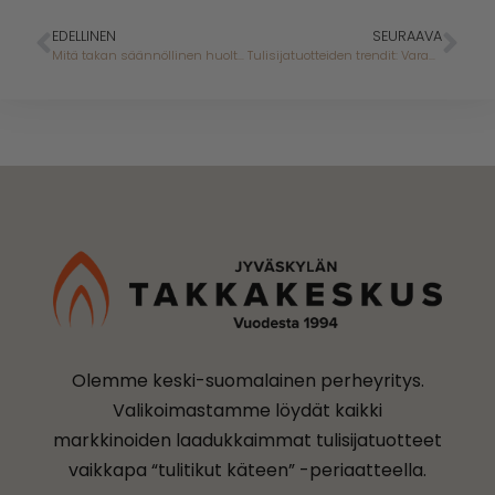
EDELLINEN
SEURAAVA
Mitä takan säännöllinen huolto vaatii?
Tulisijatuotteiden trendit: Varaava takka
Olemme keski-suomalainen perheyritys.
Valikoimastamme löydät kaikki
markkinoiden laadukkaimmat tulisijatuotteet
vaikkapa “tulitikut käteen” -periaatteella.