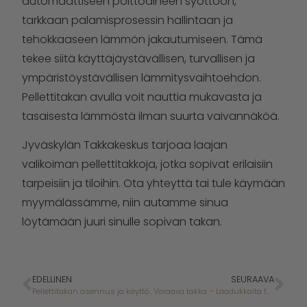
automaattiseen polttoaineen syöttöön,
tarkkaan palamisprosessin hallintaan ja
tehokkaaseen lämmön jakautumiseen. Tämä
tekee siitä käyttäjäystävällisen, turvallisen ja
ympäristöystävällisen lämmitysvaihtoehdon.
Pellettitakan avulla voit nauttia mukavasta ja
tasaisesta lämmöstä ilman suurta vaivannäköä.
Jyväskylän Takkakeskus tarjoaa laajan
valikoiman pellettitakkoja, jotka sopivat erilaisiin
tarpeisiin ja tiloihin. Ota yhteyttä tai tule käymään
myymälässämme, niin autamme sinua
löytämään juuri sinulle sopivan takan.
EDELLINEN
SEURAAVA
Pellettitakan asennus ja käyttöohjeet
Varaava takka – Laadukkaita tulisijoja