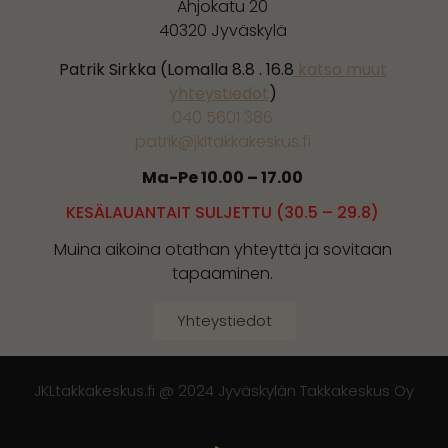
Ahjokatu 20
40320 Jyväskylä
Patrik Sirkka (Lomalla 8.8 . 16.8
katso muut
yhteystiedot
)
040 5601 386
patrik@jkltakkakeskus.fi
Ma-Pe 10.00 – 17.00
KESÄLAUANTAIT SULJETTU (30.5 – 29.8)
Muina aikoina otathan yhteyttä ja sovitaan
tapaaminen.
Yhteystiedot
JKLtakkakeskus.fi @ 2024 Jyväskylän Takkakeskus Oy