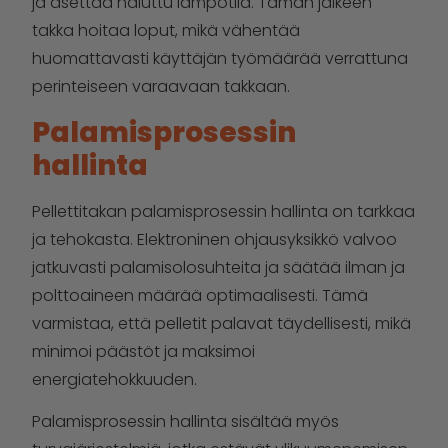
ja asettaa haluttu lämpötila. Tämän jälkeen
takka hoitaa loput, mikä vähentää
huomattavasti käyttäjän työmäärää verrattuna
perinteiseen varaavaan takkaan.
Palamisprosessin
hallinta
Pellettitakan palamisprosessin hallinta on tarkkaa
ja tehokasta. Elektroninen ohjausyksikkö valvoo
jatkuvasti palamisolosuhteita ja säätää ilman ja
polttoaineen määrää optimaalisesti. Tämä
varmistaa, että pelletit palavat täydellisesti, mikä
minimoi päästöt ja maksimoi
energiatehokkuuden.
Palamisprosessin hallinta sisältää myös