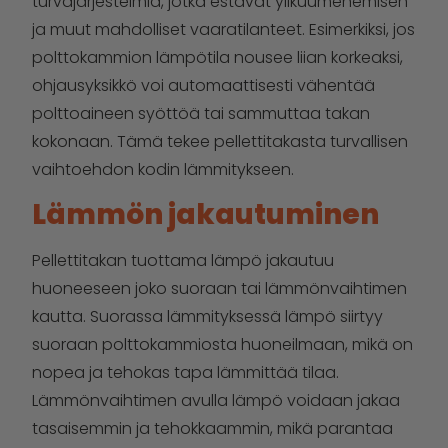
turvajärjestelmiä, jotka estävät ylikuumenemisen
ja muut mahdolliset vaaratilanteet. Esimerkiksi, jos
polttokammion lämpötila nousee liian korkeaksi,
ohjausyksikkö voi automaattisesti vähentää
polttoaineen syöttöä tai sammuttaa takan
kokonaan. Tämä tekee pellettitakasta turvallisen
vaihtoehdon kodin lämmitykseen.
Lämmön jakautuminen
Pellettitakan tuottama lämpö jakautuu
huoneeseen joko suoraan tai lämmönvaihtimen
kautta. Suorassa lämmityksessä lämpö siirtyy
suoraan polttokammiosta huoneilmaan, mikä on
nopea ja tehokas tapa lämmittää tilaa.
Lämmönvaihtimen avulla lämpö voidaan jakaa
tasaisemmin ja tehokkaammin, mikä parantaa