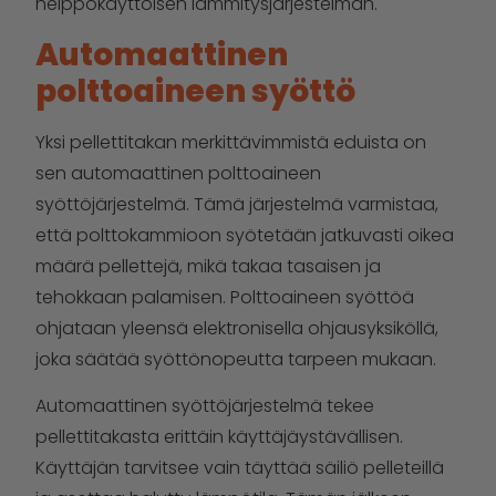
helppokäyttöisen lämmitysjärjestelmän.
Automaattinen
polttoaineen syöttö
Yksi pellettitakan merkittävimmistä eduista on
sen automaattinen polttoaineen
syöttöjärjestelmä. Tämä järjestelmä varmistaa,
että polttokammioon syötetään jatkuvasti oikea
määrä pellettejä, mikä takaa tasaisen ja
tehokkaan palamisen. Polttoaineen syöttöä
ohjataan yleensä elektronisella ohjausyksiköllä,
joka säätää syöttönopeutta tarpeen mukaan.
Automaattinen syöttöjärjestelmä tekee
pellettitakasta erittäin käyttäjäystävällisen.
Käyttäjän tarvitsee vain täyttää säiliö pelleteillä