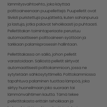
lämmitysvaihtoehto, joka käyttää
polttoaineenaan puupellettejä. Puupelletit ovat
tiiviisti puristettuja puujätteitä, kuten sahanpurua
ja lastuja, jotka palavat tehokkaasti ja puhtaasti.
Pellettitakan toimintaperiaate perustuu
automaattiseen polttoaineen syöttöön ja
tarkkaan palamisprosessin hallintaan.
Pellettitakassa on säiliö, johon pelletit
varastoidaan. Säiliöstä pelletit siirtyvät
automaattisesti polttokammioon, jossa ne
sytytetään sähkösytyttimellä. Polttokammiossa
tapahtuva palaminen tuottaa lämpöä, joka
siirtyy huoneilmaan joko suoraan tai
lämmönvaihtimen kautta. Tämä tekee
pellettitakasta erittäin tehokkaan ja