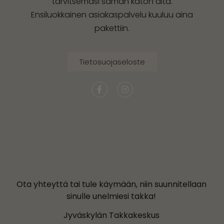
tarvitsemasi saman katon alta.
Ensiluokkainen asiakaspalvelu kuuluu aina
pakettiin.
Tietosuojaseloste
Ota yhteyttä tai tule käymään, niin suunnitellaan
sinulle unelmiesi takka!
Jyväskylän Takkakeskus