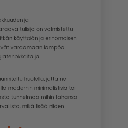
hokkuuden ja
ava tulisija on valmistettu
itkän käyttöiän ja erinomaisen
ystyvät varaamaan lämpöä
giatehokkaita ja
nniteltu huolella, jotta ne
 olla modernin minimalistisia tai
dikasta tunnelmaa mihin tahansa
rvallista, mikä lisää niiden