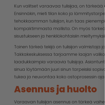
Kun valitset varaavaa tulisijaa, on tärkeää 
Ensinnäkin, mieti tilan koko ja lämmitystarpe
tehokkaamman tulisijan, kun taas pienempi 
kompaktimmasta mallista. On myös tärkeää va
sisustukseen ja henkilökohtaisiin mieltymyksii
Toinen tärkeä tekijä on tulisijan valmistaja 
Takkakeskuksessa tarjoamme laajan valik
laadukkaimpia varaavia tulisijoja. Asiant
sinua löytämään juuri sinun tarpeisiisi sopiv
tukea ja neuvontaa koko ostoprosessin aja
Asennus ja huolto
Varaavan tulisijan asennus on tärkeä vaihe