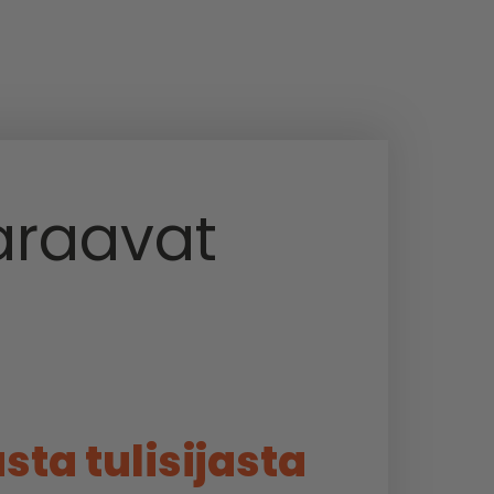
araavat
ta tulisijasta