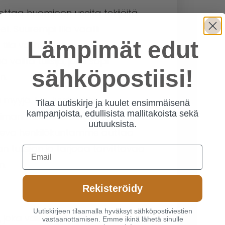
ottaa huomioon useita tekijöitä.
et. Suurempi tila vaatii
Lämpimät edut
tila voi hyötyä
lita tulisija, joka sopii
sähköpostiisi!
n.
ja myyjä. Me Jyväskylän
Tilaa uutiskirje ja kuulet ensimmäisenä
kampanjoista, edullisista mallitakoista sekä
oiman markkinoiden
uutuuksista.
unteva henkilökuntamme auttaa
an tulisijan ja tarjoaa tarvittavaa
Email
n.
Rekisteröidy
Uutiskirjeen tilaamalla hyväksyt sähköpostiviestien
, joka vaikuttaa sen toimivuuteen
vastaanottamisen. Emme ikinä lähetä sinulle