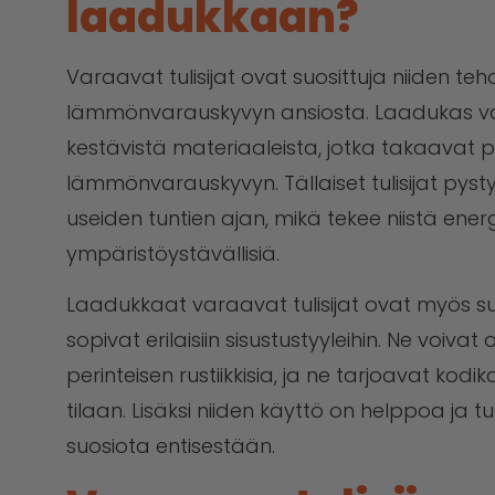
laadukkaan?
Varaavat tulisijat ovat suosittuja niiden te
lämmönvarauskyvyn ansiosta. Laadukas vara
kestävistä materiaaleista, jotka takaavat p
lämmönvarauskyvyn. Tällaiset tulisijat p
useiden tuntien ajan, mikä tekee niistä ener
ympäristöystävällisiä.
Laadukkaat varaavat tulisijat ovat myös suu
sopivat erilaisiin sisustustyyleihin. Ne voivat
perinteisen rustiikkisia, ja ne tarjoavat ko
tilaan. Lisäksi niiden käyttö on helppoa ja tu
suosiota entisestään.