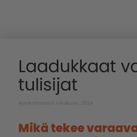
Laadukkaat v
tulisijat
Ajankohtaista
1 lokakuun, 2024
Mikä tekee varaavas