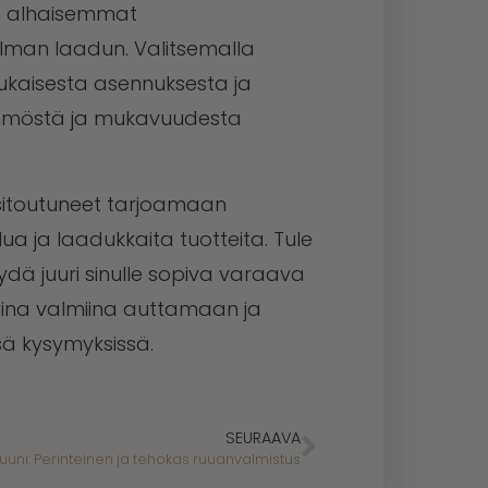
en alhaisemmat
lman laadun. Valitsemalla
mukaisesta asennuksesta ja
lämmöstä ja mukavuudesta
itoutuneet tarjoamaan
a ja laadukkaita tuotteita. Tule
ä juuri sinulle sopiva varaava
aina valmiina auttamaan ja
ssä kysymyksissä.
SEURAAVA
nuuni: Perinteinen ja tehokas ruuanvalmistus