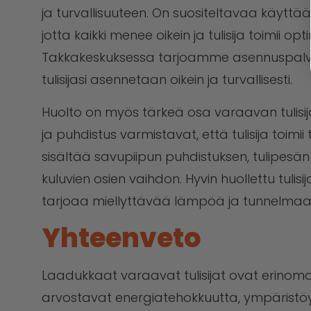
ja turvallisuuteen. On suositeltavaa käytt
jotta kaikki menee oikein ja tulisija toimii o
Takkakeskuksessa tarjoamme asennuspalvel
tulisijasi asennetaan oikein ja turvallisesti.
Huolto on myös tärkeä osa varaavan tulisij
ja puhdistus varmistavat, että tulisija toimii
sisältää savupiipun puhdistuksen, tulipesän
kuluvien osien vaihdon. Hyvin huollettu tuli
tarjoaa miellyttävää lämpöä ja tunnelmaa k
Yhteenveto
Laadukkaat varaavat tulisijat ovat erinomain
arvostavat energiatehokkuutta, ympäristöys