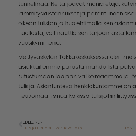
tunnelmaa. Ne tarjoavat monia etuja, kut
lämmityskustannukset ja parantuneen sisäi
oikean tulisijan ja huolehtimalla sen asian
huollosta, voit nauttia sen tarjoamasta 
vuosikymmeniä.
Me Jyväskylän Takkakeskuksessa olemme s
asiakkaillemme parasta mahdollista palvelu
tutustumaan laajaan valikoimaamme ja löyd
tulisija. Asiantunteva henkilökuntamme on 
neuvomaan sinua kaikissa tulisijoihin liittyvi
EDELLINEN
Tulisijatuotteet – Varaava takka
Leivi