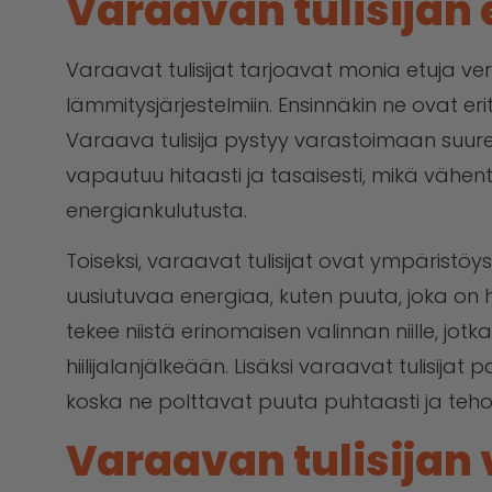
Varaavan tulisijan 
Varaavat tulisijat tarjoavat monia etuja ve
lämmitysjärjestelmiin. Ensinnäkin ne ovat er
Varaava tulisija pystyy varastoimaan suu
vapautuu hitaasti ja tasaisesti, mikä vähe
energiankulutusta.
Toiseksi, varaavat tulisijat ovat ympäristöys
uusiutuvaa energiaa, kuten puuta, joka on h
tekee niistä erinomaisen valinnan niille, jo
hiilijalanjälkeään. Lisäksi varaavat tulisijat
koska ne polttavat puuta puhtaasti ja teho
Varaavan tulisijan 