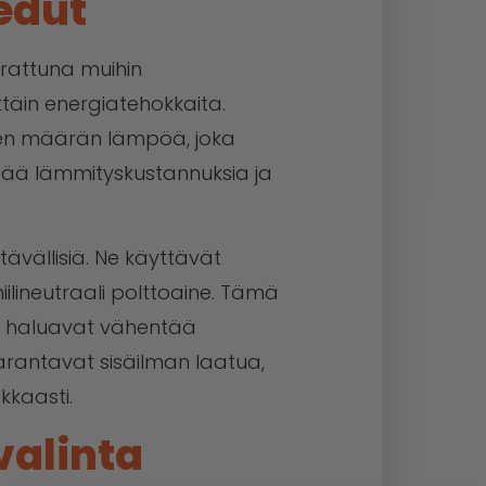
edut
rrattuna muihin
ittäin energiatehokkaita.
ren määrän lämpöä, joka
ntää lämmityskustannuksia ja
tävällisiä. Ne käyttävät
iilineutraali polttoaine. Tämä
tka haluavat vähentää
 parantavat sisäilman laatua,
kkaasti.
valinta