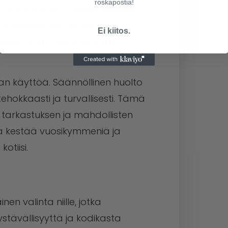
roskapostia!
ää ammattilaista asennuksessa,
ptimaalisesti. Me Jyväskylän
Ei kiitos.
uita, jotka takaavat, että
an käyttöä. Säännöllinen huolto
 tehokkaasti ja turvallisesti. Tämä
 tarkastuksen ja mahdollisten
sija kestää vuosikymmeniä ja
otiisi.
en valinta niille, jotka
tävällisyyttä ja kodikasta